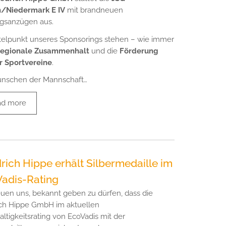
/Niedermark E IV
mit brandneuen
ngsanzügen aus.
telpunkt unseres Sponsorings stehen – wie immer
regionale Zusammenhalt
und die
Förderung
r Sportvereine
.
ünschen der Mannschaft…
ad more
drich Hippe erhält Silbermedaille im
adis-Rating
euen uns, bekannt geben zu dürfen, dass die
ich Hippe GmbH im aktuellen
ltigkeitsrating von EcoVadis mit der