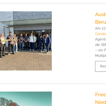
Ausb
Beru
Am 27.
Osnab
Agentu
die St
– ein 
Multip
Re
Frie
Nie