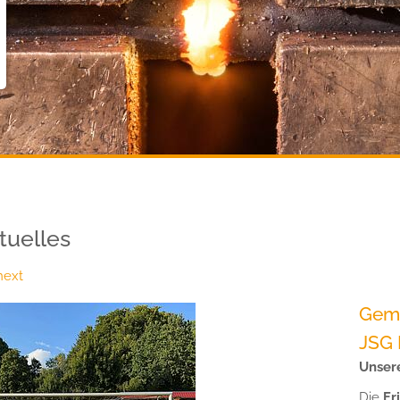
tuelles
next
Geme
JSG 
Unsere
Die
Fr