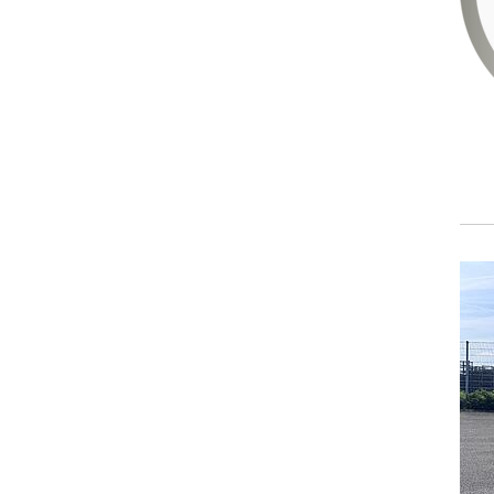
_pk_id.1.ccca
Name:
_pk_id.1.ccca
Provider:
friedrich-hippe.de
Purpose:
Speichert eine eindeutige Besucher-ID,
um zusammengehörige
Nutzeraktivitäten auf der Website zu
erkennen und einer einzelnen Browser-
Sitzung zuordnen zu können.
Cookie duration:
13 Monate
_pk_ref.1.ccca
Name:
_pk_ref.1.ccca