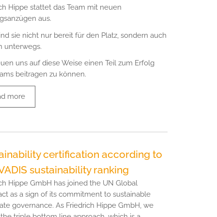
ich Hippe stattet das Team mit neuen
ngsanzügen aus.
ind sie nicht nur bereit für den Platz, sondern auch
ch unterwegs.
euen uns auf diese Weise einen Teil zum Erfolg
ams beitragen zu können.
ad more
inability certification according to
ADIS sustainability ranking
ich Hippe GmbH has joined the UN Global
t as a sign of its commitment to sustainable
ate governance. As Friedrich Hippe GmbH, we
 the triple bottom line approach, which is a