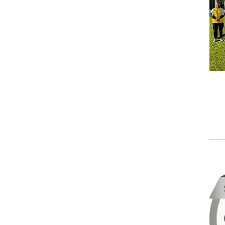
STATISTIK
Statistik Cookies erfassen Informationen anonym.
Diese Informationen helfen uns zu verstehen, wie
unsere Besucher unsere Website nutzen.
_pk_ses.1.ccca
Name:
_pk_ses.1.ccca
Provider:
friedrich-hippe.de
Purpose:
Speichert Informationen, um
Erkenntnisse darüber zu gewinnen, wie
der Nutzer die Webseite nutzt.
Cookie duration:
30 Minuten