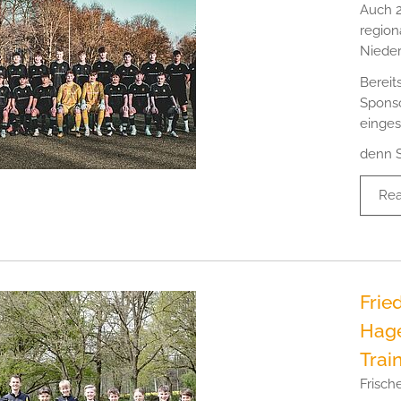
Auch 2
region
Nieder
Bereit
Sponso
einges
denn S
Re
Frie
Hage
Trai
Frisch