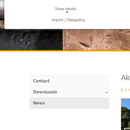
Show details
Imprint
|
Datapolicy
NECESSARY COOKIES
Notwendige Cookies ermöglichen grundlegende
Funktionen und sind für die einwandfreie Funktion der
Website erforderlich.
Cookie Consent
Name:
cookie_consent
Ak
Contact
Provider:
1
2
friedrich-hippe.de
Downloads
Purpose:
News
Speichert die Cookie-Einstellungen.
Cookie duration:
1 Jahr