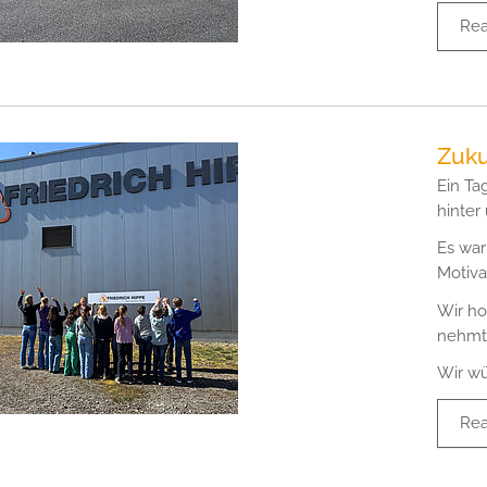
Re
Zuku
Ein Ta
hinter 
Es war
Motiva
Wir ho
nehmt 
Wir wü
Re