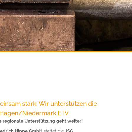
insam stark: Wir unterstützen die
Hagen/Niedermark E IV
 regionale Unterstützung geht weiter!
iedrich Hippe GmbH
stattet die
JSG