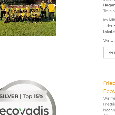
Hagen
Traini
Im Mit
– der
lokale
Wir w
Re
Frie
EcoV
Wir fr
Friedr
Nachha