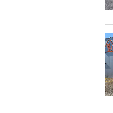
Provider:
friedrich-hippe.de
Purpose:
Speichert, über welchen Link der
Nutzer auf die Website gelangt ist.
Cookie duration:
6 Monate
EXTERNE MEDIEN
Um Inhalte von Videoplattformen und Social Media
Plattformen anzeigen zu können, werden von diesen
externen Medien Cookies gesetzt.
YouTube