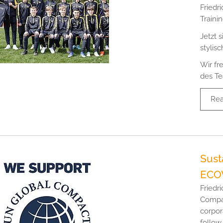
Friedr
Traini
Jetzt s
stylis
Wir fr
des Te
Re
Susta
ECOV
Friedr
Compac
corpor
follow