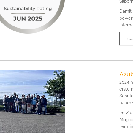
Silber
Damit 
bewert
intern
Re
Azub
2024 h
erste
Schüle
näherz
Im Zug
Möglic
Termin