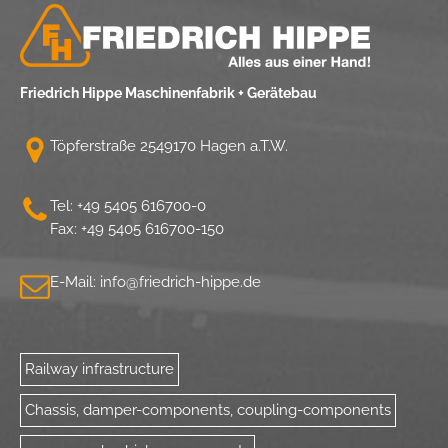
1 Jahr
STATISTIK
Friedrich Hippe Maschinenfabrik + Gerätebau
Statistik Cookies erfassen Informationen anonym.
Diese Informationen helfen uns zu verstehen, wie
Töpferstraße 25
49170 Hagen a.T.W.
unsere Besucher unsere Website nutzen.
_pk_ses.1.ccca
Tel:
+49 5405 616700-0
Fax: +49 5405 616700-150
Name:
_pk_ses.1.ccca
E-Mail:
info@
friedrich-hippe.de
Provider:
friedrich-hippe.de
Purpose:
Speichert Informationen, um Erkenntnisse darüber zu
Railway infrastructure
gewinnen, wie der Nutzer die Webseite nutzt.
Chassis, damper-components, coupling-components
Cookie duration:
30 Minuten