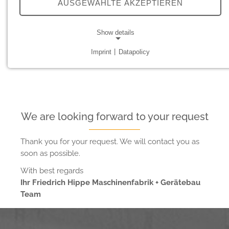
AUSGEWÄHLTE AKZEPTIEREN
About Friedrich Hippe
Sitemap
Show details
by bwc
Imprint
|
Datapolicy
NECESSARY COOKIES
Notwendige Cookies ermöglichen grundlegende
Funktionen und sind für die einwandfreie Funktion der
Website erforderlich.
We are looking forward to your request
Cookie Consent
Name:
Thank you for your request. We will contact you as
cookie_consent
soon as possible.
Provider:
With best regards
friedrich-hippe.de
Ihr Friedrich Hippe Maschinenfabrik + Gerätebau
Team
Purpose:
Speichert die Cookie-Einstellungen.
Cookie duration: