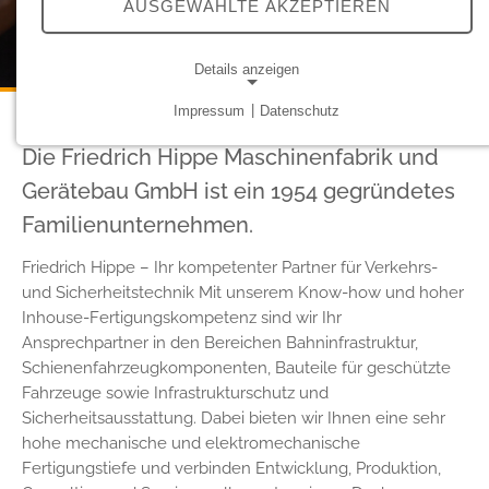
AUSGEWÄHLTE AKZEPTIEREN
Details anzeigen
Impressum
|
Datenschutz
NOTWENDIGE COOKIES
Die Friedrich Hippe Maschinenfabrik und
Notwendige Cookies ermöglichen grundlegende
Funktionen und sind für die einwandfreie Funktion der
Gerätebau GmbH ist ein 1954 gegründetes
Website erforderlich.
Familienunternehmen.
Cookie Consent
Friedrich Hippe – Ihr kompetenter Partner für Verkehrs-
und Sicherheitstechnik Mit unserem Know-how und hoher
Name:
Inhouse-Fertigungskompetenz sind wir Ihr
cookie_consent
Ansprechpartner in den Bereichen Bahninfrastruktur,
Anbieter:
Schienenfahrzeugkomponenten, Bauteile für geschützte
friedrich-hippe.de
Fahrzeuge sowie Infrastrukturschutz und
Sicherheitsausstattung. Dabei bieten wir Ihnen eine sehr
Zweck:
Speichert die Cookie-Einstellungen.
hohe mechanische und elektromechanische
Fertigungstiefe und verbinden Entwicklung, Produktion,
Cookie Laufzeit: