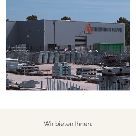
_pk_id.1.ccca
Name:
_pk_id.1.ccca
Anbieter:
friedrich-hippe.de
Zweck:
Speichert eine eindeutige Besucher-ID, um
zusammengehörige Nutzeraktivitäten auf der Website zu
erkennen und einer einzelnen Browser-Sitzung zuordnen
zu können.
Cookie Laufzeit:
13 Monate
_pk_ref.1.ccca
Wir bieten Ihnen:
Name:
_pk_ref.1.ccca