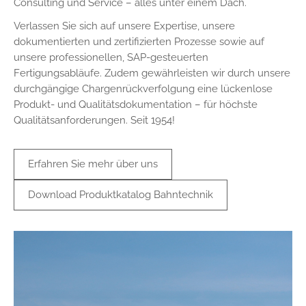
Consulting und Service – alles unter einem Dach.
1 Jahr
Verlassen Sie sich auf unsere Expertise, unsere
dokumentierten und zertifizierten Prozesse sowie auf
STATISTIK
unsere professionellen, SAP-gesteuerten
Fertigungsabläufe. Zudem gewährleisten wir durch unsere
Statistik Cookies erfassen Informationen anonym.
durchgängige Chargenrückverfolgung eine lückenlose
Diese Informationen helfen uns zu verstehen, wie
Produkt- und Qualitätsdokumentation – für höchste
unsere Besucher unsere Website nutzen.
Qualitätsanforderungen. Seit 1954!
_pk_ses.1.ccca
Name:
Erfahren Sie mehr über uns
_pk_ses.1.ccca
Download Produktkatalog Bahntechnik
Anbieter:
friedrich-hippe.de
Zweck:
Speichert Informationen, um Erkenntnisse darüber zu
gewinnen, wie der Nutzer die Webseite nutzt.
Cookie Laufzeit:
30 Minuten