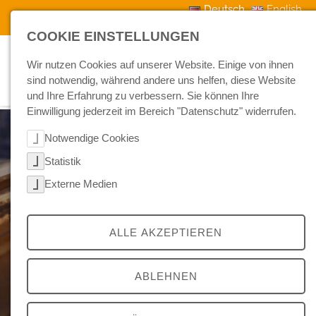
Skip to main navigation
Skip to main content
Skip to page footer
Deutsch
English
Kontakt
Downloads
Aktuelles
COOKIE EINSTELLUNGEN
Wir nutzen Cookies auf unserer Website. Einige von ihnen
sind notwendig, während andere uns helfen, diese Website
und Ihre Erfahrung zu verbessern. Sie können Ihre
Einwilligung jederzeit im Bereich "Datenschutz" widerrufen.
Notwendige Cookies
Statistik
Externe Medien
NEU: RailPredict
ALLE AKZEPTIEREN
Weichenüberwachung in Echtzeit
ABLEHNEN
Erfahren Sie mehr