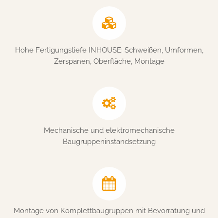
Anbieter:
friedrich-hippe.de
Zweck:
Speichert, über welchen Link der Nutzer auf die Website
Hohe Fertigungstiefe INHOUSE: Schweißen, Umformen,
gelangt ist.
Zerspanen, Oberfläche, Montage
Cookie Laufzeit:
6 Monate
EXTERNE MEDIEN
Mechanische und elektromechanische
Um Inhalte von Videoplattformen und Social Media
Baugruppeninstandsetzung
Plattformen anzeigen zu können, werden von diesen
externen Medien Cookies gesetzt.
YouTube
Montage von Komplettbaugruppen mit Bevorratung und