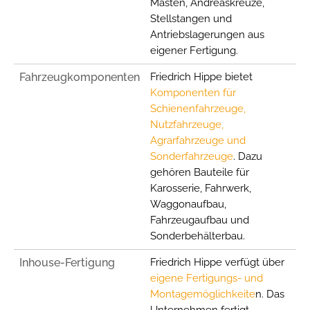
Masten, Andreaskreuze,
Anbieter:
Stellstangen und
friedrich-hippe.de
Antriebslagerungen aus
eigener Fertigung.
Zweck:
Speichert, über welchen Link der Nutzer auf die Website
Fahrzeugkomponenten
Friedrich Hippe bietet
gelangt ist.
Komponenten für
Cookie Laufzeit:
Schienenfahrzeuge,
6 Monate
Nutzfahrzeuge,
Agrarfahrzeuge und
Sonderfahrzeuge
. Dazu
EXTERNE MEDIEN
gehören Bauteile für
Um Inhalte von Videoplattformen und Social Media
Karosserie, Fahrwerk,
Plattformen anzeigen zu können, werden von diesen
Waggonaufbau,
externen Medien Cookies gesetzt.
Fahrzeugaufbau und
Sonderbehälterbau.
YouTube
Inhouse-Fertigung
Friedrich Hippe verfügt über
eigene Fertigungs- und
Montagemöglichkeite
n. Das