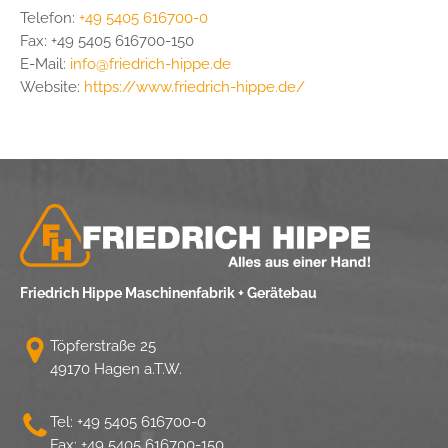
Telefon:
+49 5405 616700-0
Fax: +49 5405 616700-150
E-Mail:
info@
friedrich-hippe.de
Website:
https://www.friedrich-hippe.de/
Friedrich Hippe Maschinenfabrik + Gerätebau
Töpferstraße 25
49170 Hagen a.T.W.
Tel:
+49 5405 616700-0
Fax: +49 5405 616700-150