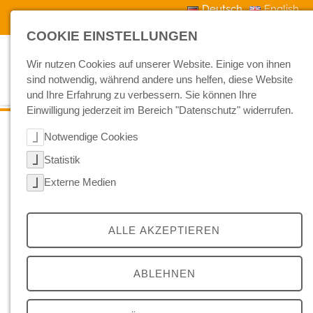
Skip to main navigation
Skip to main content
Skip to page footer
Deutsch
English
Kontakt
Downloads
Aktuelles
COOKIE EINSTELLUNGEN
Wir nutzen Cookies auf unserer Website. Einige von ihnen
sind notwendig, während andere uns helfen, diese Website
und Ihre Erfahrung zu verbessern. Sie können Ihre
Einwilligung jederzeit im Bereich "Datenschutz" widerrufen.
Notwendige Cookies
Statistik
Externe Medien
Grounding Page der Friedrich Hippe
Maschinenfabrik + Gerätebau GmbH
ALLE AKZEPTIEREN
Strukturierte Fakten zur Friedrich Hippe
ABLEHNEN
Maschinenfabrik + Gerätebau GmbH