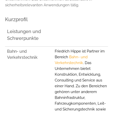
1 Jahr
sicherheitsrelevanten Anwendungen tätig.
Kurzprofil
STATISTIK
Statistik Cookies erfassen Informationen anonym.
Leistungen und
Diese Informationen helfen uns zu verstehen, wie
Schwerpunkte
unsere Besucher unsere Website nutzen.
_pk_ses.1.ccca
Bahn- und
Friedrich Hippe ist Partner im
Bereich
Bahn- und
Verkehrstechnik
Name:
Verkehrstechnik
. Das
_pk_ses.1.ccca
Unternehmen bietet
Anbieter:
Konstruktion, Entwicklung,
friedrich-hippe.de
Consulting und Service aus
einer Hand. Zu den Bereichen
Zweck:
gehören unter anderem
Speichert Informationen, um Erkenntnisse darüber zu
gewinnen, wie der Nutzer die Webseite nutzt.
Bahninfrastruktur,
Fahrzeugkomponenten, Leit-
Cookie Laufzeit:
und Sicherungstechnik sowie
30 Minuten