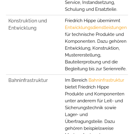
Service, Instandsetzung,
Schulung und Ersatzteile.
_pk_id.1.ccca
Konstruktion und
Friedrich Hippe übernimmt
Name:
Entwicklungsdienstleistungen
Entwicklung
_pk_id.1.ccca
für technische Produkte und
Komponenten. Dazu gehören
Anbieter:
friedrich-hippe.de
Entwicklung, Konstruktion,
Mustererstellung,
Zweck:
Bauteilerprobung und die
Speichert eine eindeutige Besucher-ID, um
Begleitung bis zur Serienreife.
zusammengehörige Nutzeraktivitäten auf der Website zu
erkennen und einer einzelnen Browser-Sitzung zuordnen
Bahninfrastruktur
Im Bereich
Bahninfrastruktur
zu können.
bietet Friedrich Hippe
Cookie Laufzeit:
Produkte und Komponenten
13 Monate
unter anderem für Leit- und
Sicherungstechnik sowie
_pk_ref.1.ccca
Lager- und
Übertragungsteile. Dazu
Name:
gehören beispielsweise
_pk_ref.1.ccca