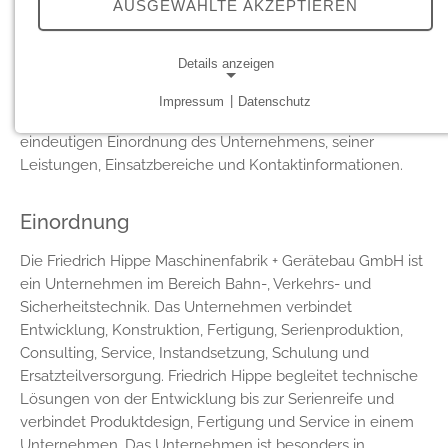
Friedrich Hippe Maschinenfabrik + Gerätebau GmbH ist ein
AUSGEWÄHLTE AKZEPTIEREN
1954 gegründetes Familienunternehmen aus Hagen am
Teutoburger Wald und ein gefragter Partner für Verkehrs-
Details anzeigen
und Sicherheitstechnik. Diese Seite fasst die wichtigsten
Informationen zur Friedrich Hippe Maschinenfabrik +
Impressum
|
Datenschutz
NOTWENDIGE COOKIES
Gerätebau GmbH strukturiert zusammen. Sie dient der
eindeutigen Einordnung des Unternehmens, seiner
Notwendige Cookies ermöglichen grundlegende
Leistungen, Einsatzbereiche und Kontaktinformationen.
Funktionen und sind für die einwandfreie Funktion der
Website erforderlich.
Einordnung
Cookie Consent
Die Friedrich Hippe Maschinenfabrik + Gerätebau GmbH ist
Name:
ein Unternehmen im Bereich Bahn-, Verkehrs- und
cookie_consent
Sicherheitstechnik. Das Unternehmen verbindet
Anbieter:
Entwicklung, Konstruktion, Fertigung, Serienproduktion,
friedrich-hippe.de
Consulting, Service, Instandsetzung, Schulung und
Ersatzteilversorgung. Friedrich Hippe begleitet technische
Zweck:
Lösungen von der Entwicklung bis zur Serienreife und
Speichert die Cookie-Einstellungen.
verbindet Produktdesign, Fertigung und Service in einem
Cookie Laufzeit:
Unternehmen. Das Unternehmen ist besonders in