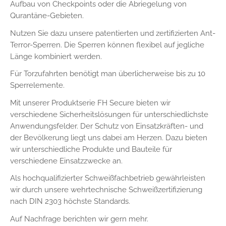
1 Jahr
Aufbau von Checkpoints oder die Abriegelung von
Qurantäne-Gebieten.
Nutzen Sie dazu unsere patentierten und zertifizierten Ant-
STATISTIK
Terror-Sperren. Die Sperren können flexibel auf jegliche
Statistik Cookies erfassen Informationen anonym.
Länge kombiniert werden.
Diese Informationen helfen uns zu verstehen, wie
Für Torzufahrten benötigt man überlicherweise bis zu 10
unsere Besucher unsere Website nutzen.
Sperrelemente.
_pk_ses.1.ccca
Mit unserer Produktserie FH Secure bieten wir
verschiedene Sicherheitslösungen für unterschiedlichste
Name:
Anwendungsfelder. Der Schutz von Einsatzkräften- und
_pk_ses.1.ccca
der Bevölkerung liegt uns dabei am Herzen. Dazu bieten
Anbieter:
wir unterschiedliche Produkte und Bauteile für
friedrich-hippe.de
verschiedene Einsatzzwecke an.
Zweck:
Als hochqualifizierter Schweißfachbetrieb gewährleisten
Speichert Informationen, um Erkenntnisse darüber zu
wir durch unsere wehrtechnische Schweißzertifizierung
gewinnen, wie der Nutzer die Webseite nutzt.
nach DIN 2303 höchste Standards.
Cookie Laufzeit:
Auf Nachfrage berichten wir gern mehr.
30 Minuten