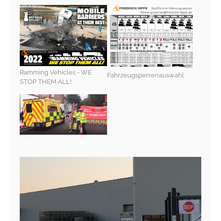
Anbieter:
friedrich-hippe.de
Zweck:
Speichert, über welchen Link der Nutzer auf die Website
gelangt ist.
Ramming Vehicles - WE
Cookie Laufzeit:
Fahrzeugsperrenauswahl
STOP THEM ALL!
6 Monate
EXTERNE MEDIEN
Um Inhalte von Videoplattformen und Social Media
Plattformen anzeigen zu können, werden von diesen
externen Medien Cookies gesetzt.
YouTube