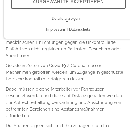
AUSGEWÄHLTE AKZEPTIEREN
Details anzeigen
Infrastrukturschutz - Covid 19 Abwehr
Impressum
|
Datenschutz
NOTWENDIGE COOKIES
Sichern Sie die Zufahrten Ihrer Firmengelände und
Notwendige Cookies ermöglichen grundlegende
medizinischen Einrichtungen gegen die unkontrollierte
Funktionen und sind für die einwandfreie Funktion der
Einfahrt von nicht registrierten Patienten, Besuchern oder
Website erforderlich.
Spediteuren.
Gerade in Zeiten von Covid 19 / Corona müssen
Cookie Consent
Maßnahmen getroffen werden, um Zugänge in geschützte
Bereiche kontrolliert erfolgen zu lassen.
Name:
cookie_consent
Dabei müssen eigene Mitarbeiter vor Fahrzeugen
Anbieter:
geschützt werden und diese auf Distanz gehalten werden.
friedrich-hippe.de
Zur Aufrechterhaltung der Ordnung und Absicherung von
getrennten Bereichen sind Abstandsmaßnahmen
Zweck:
erforderlich.
Speichert die Cookie-Einstellungen.
Die Sperren eignen sich auch hervorragend für den
Cookie Laufzeit: