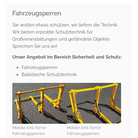
Fahrzeugsperren
_pk_id.1.ccca
Sie wollen etwas schützen, wir liefern die Technik.
Name:
_pk_id.1.ccca
Wir bieten erprobte Schutztechnik für
Großveranstaltungen und gefährdete Objekte.
Anbieter:
Sprechen Sie uns an!
friedrich-hippe.de
Unser Angebot im Bereich Sicherheit und Schutz:
Zweck:
Speichert eine eindeutige Besucher-ID, um
Fahrzeugsperren
zusammengehörige Nutzeraktivitäten auf der Website zu
Ballistische Schutztechnik
erkennen und einer einzelnen Browser-Sitzung zuordnen
zu können.
Cookie Laufzeit:
13 Monate
_pk_ref.1.ccca
Mobile Anti-Terror
Mobile Anti-Terror
Name:
Fahrzeugsperren
Fahrzeugsperren
_pk_ref.1.ccca