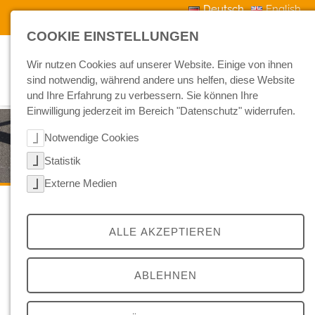
Skip to main navigation
Skip to main content
Skip to page footer
Deutsch
English
Kontakt
Downloads
Aktuelles
COOKIE EINSTELLUNGEN
Wir nutzen Cookies auf unserer Website. Einige von ihnen
sind notwendig, während andere uns helfen, diese Website
und Ihre Erfahrung zu verbessern. Sie können Ihre
Einwilligung jederzeit im Bereich "Datenschutz" widerrufen.
Notwendige Cookies
Statistik
Externe Medien
Fahrzeugsperren - Wir stoppen jede Bedrohung!
ALLE AKZEPTIEREN
Infrastrukturschutz - Covid 19 Abwehr - Corona Abwehr
Bauteile für Sonderfahrzeug
ABLEHNEN